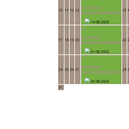
Steirisches
10
11
12
13
15
Buschenschankbuffet
14-08-2026
21
Steirisches
17
18
19
20
22
Buschenschankbuffet
21-08-2026
28
Steirisches
24
25
26
27
29
Buschenschankbuffet
28-08-2026
31