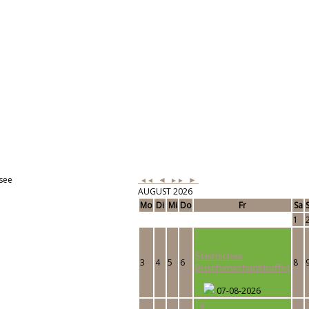
see
◄
►
◄◄
►►
AUGUST 2026
Mo
Di
Mi
Do
Fr
Sa
1
7
Steirisches
3
4
5
6
8
Buschenschankbuffet
07-08-2026
14