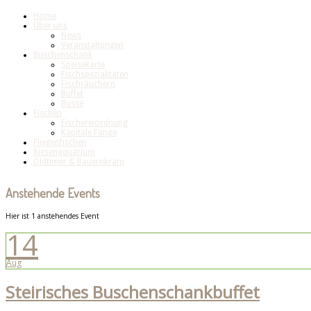
Home
Über uns
News
Veranstaltungen
Buschenschank
Speisekarte
Fischspezialitäten
Fischräuchern
Buffet
Busse
Fischen
Fischereiordnung
Kapitale Fänge
Fliegenfischen
Riesenaquarium
Oldtimer & Bauernkram
Anstehende Events
Hier ist 1 anstehendes Event
14
Aug
Steirisches Buschenschankbuffet