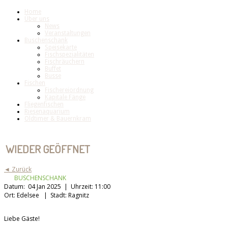
Home
Über uns
News
Veranstaltungen
Buschenschank
Speisekarte
Fischspezialitäten
Fischräuchern
Buffet
Busse
Fischen
Fischereiordnung
Kapitale Fänge
Fliegenfischen
Riesenaquarium
Oldtimer & Bauernkram
WIEDER GEÖFFNET
◄ Zurück
BUSCHENSCHANK
Datum:
04 Jan 2025 |
Uhrzeit:
11:00
Ort:
Edelsee |
Stadt:
Ragnitz
Liebe Gäste!