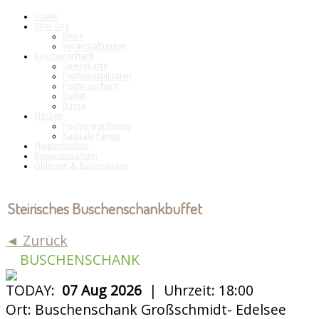
Home
Über uns
News
Veranstaltungen
Buschenschank
Speisekarte
Fischspezialitäten
Fischräuchern
Buffet
Busse
Fischen
Fischereiordnung
Kapitale Fänge
Fliegenfischen
Riesenaquarium
Oldtimer & Bauernkram
Steirisches Buschenschankbuffet
◄ Zurück
BUSCHENSCHANK
TODAY:
07 Aug 2026
|
Uhrzeit:
18:00
Ort:
Buschenschank Großschmidt- Edelsee